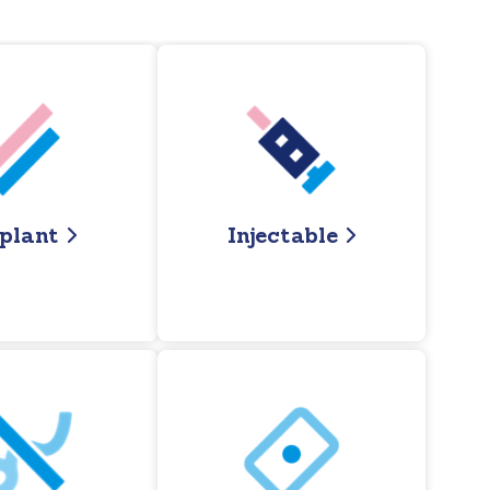
plant
Injectable